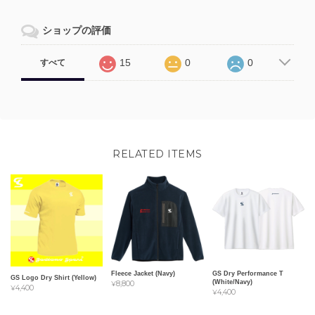
ショップの評価
15
0
0
すべて
RELATED ITEMS
Fleece Jacket (Navy)
GS Dry Performance T
GS Logo Dry Shirt (Yellow)
(White/Navy)
¥8,800
¥4,400
¥4,400