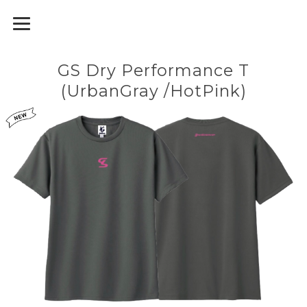
GodiamoSport
GS Dry Performance T
(UrbanGray /HotPink)