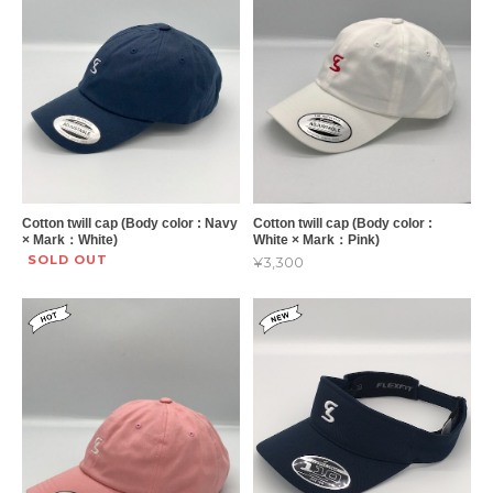
Cotton twill cap (Body color : Navy
Cotton twill cap (Body color :
× Mark：White)
White × Mark：Pink)
SOLD OUT
¥3,300