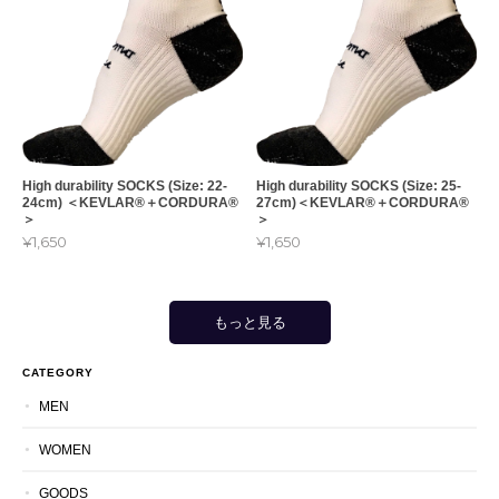
High durability SOCKS (Size: 22-
High durability SOCKS (Size: 25-
24cm) ＜KEVLAR®︎＋CORDURA®︎
27cm)＜KEVLAR®︎＋CORDURA®︎
＞
＞
¥1,650
¥1,650
もっと見る
CATEGORY
MEN
WOMEN
GOODS