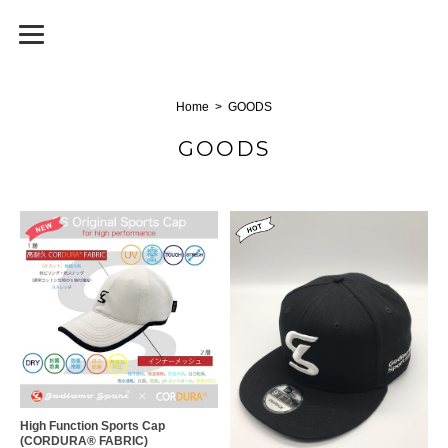
GodiamoSport
Home
GOODS
GOODS
High Function Sports Cap
(CORDURA®︎ FABRIC)