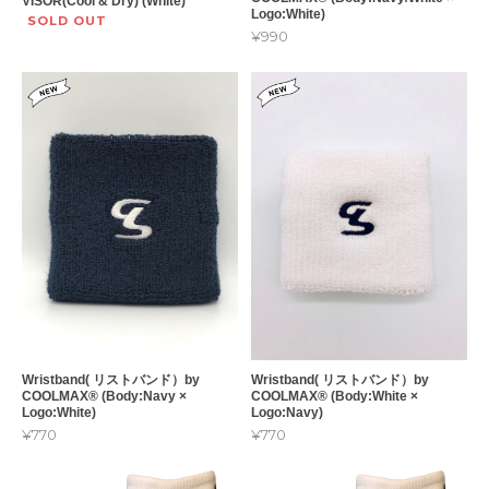
VISOR(Cool & Dry) (White)
Logo:White)
SOLD OUT
¥990
Wristband( リストバンド）by
Wristband( リストバンド）by
COOLMAX®︎ (Body:Navy ×
COOLMAX®︎ (Body:White ×
Logo:White)
Logo:Navy)
¥770
¥770