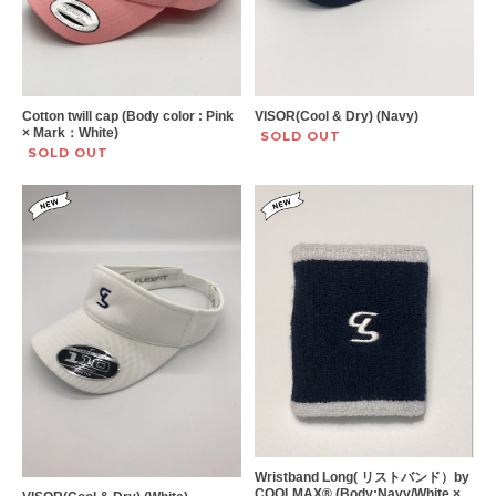
Cotton twill cap (Body color : Pink
VISOR(Cool & Dry) (Navy)
× Mark：White)
SOLD OUT
SOLD OUT
Wristband Long( リストバンド）by
COOLMAX®︎ (Body:Navy/White ×