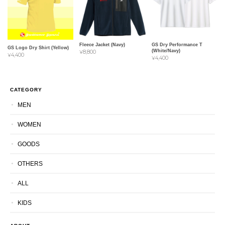
Fleece Jacket (Navy)
GS Dry Performance T
GS Logo Dry Shirt (Yellow)
(White/Navy)
¥8,800
¥4,400
¥4,400
CATEGORY
MEN
WOMEN
GOODS
OTHERS
ALL
KIDS