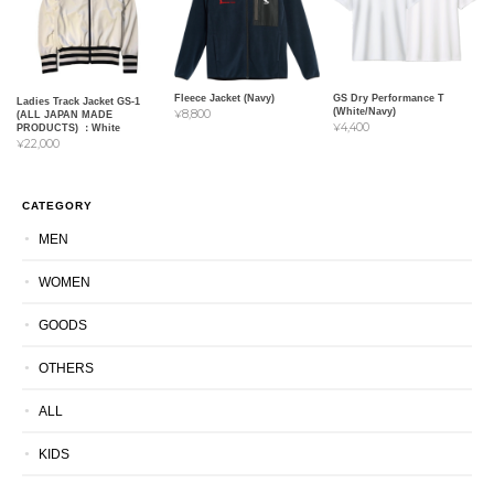
Fleece Jacket (Navy)
GS Dry Performance T
Ladies Track Jacket GS-1
(White/Navy)
¥8,800
(ALL JAPAN MADE
¥4,400
PRODUCTS) ：White
¥22,000
CATEGORY
MEN
WOMEN
GOODS
OTHERS
ALL
KIDS