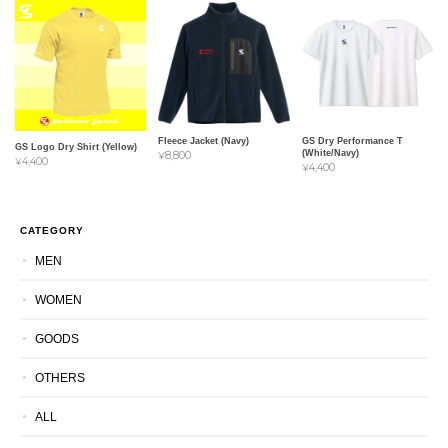
Fleece Jacket (Navy)
GS Dry Performance T
GS Logo Dry Shirt (Yellow)
(White/Navy)
¥8,800
¥4,400
¥4,400
CATEGORY
MEN
WOMEN
GOODS
OTHERS
ALL